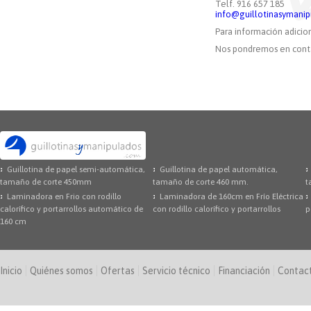
Telf. 916 657 185
info@guillotinasymani
Para información adicio
Nos pondremos en conta
Guillotina de papel semi-automática,
Guillotina de papel automática,
tamaño de corte 450mm
tamaño de corte 460 mm.
t
Laminadora en Frio con rodillo
Laminadora de 160cm en Frío Eléctrica
calorífico y portarrollos automático de
con rodillo calorífico y portarrollos
p
160 cm
Inicio
Quiénes somos
Ofertas
Servicio técnico
Financiación
Contac