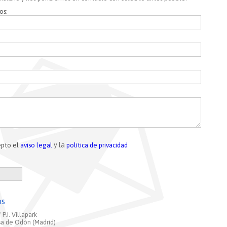
os:
y la
epto el
aviso legal
política de privacidad
os
 P.I. Villapark
osa de Odón (Madrid)