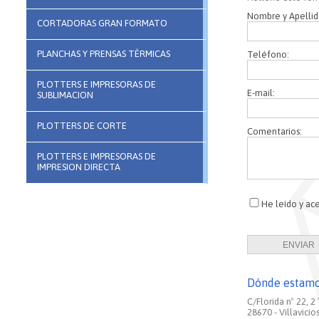
Nombre y Apellid
CORTADORAS GRAN FORMATO
PLANCHAS Y PRENSAS TÉRMICAS
Teléfono:
PLOTTERS E IMPRESORAS DE
E-mail:
SUBLIMACION
PLOTTERS DE CORTE
Comentarios:
PLOTTERS E IMPRESORAS DE
IMPRESION DIRECTA
He leído y ac
Dónde estam
C/Florida nº 22, 2 º
28670 - Villavici