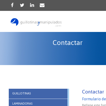
Contactar
Contactar
GUILLOTINAS
Formulario de
LAMINADORAS
Rellene este for