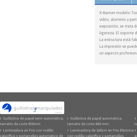
X-Banner modelo Tude
vidrio, aluminio y pa
exposición, se trata
ligereza. El soporte 
La estructura está fa
La impresión se puede
un aspecto profesiona
Guillotina de papel semi-automática,
Guillotina de papel automática,
tamaño de corte 450mm
tamaño de corte 460 mm.
t
Laminadora en Frio con rodillo
Laminadora de 160cm en Frío Eléctrica
calorífico y portarrollos automático de
con rodillo calorífico y portarrollos
p