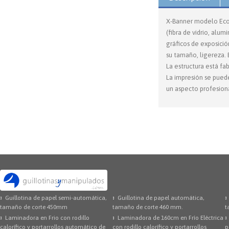
X-Banner modelo Econ
(fibra de vidrio, alu
gráficos de exposici
su tamaño, ligereza. 
La estructura está fa
La impresión se puede
un aspecto profesiona
Guillotina de papel semi-automática,
Guillotina de papel automática,
tamaño de corte 450mm
tamaño de corte 460 mm.
t
Laminadora en Frio con rodillo
Laminadora de 160cm en Frío Eléctrica
calorífico y portarrollos automático de
con rodillo calorífico y portarrollos
p