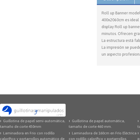
Roll up Banner modelo
400x2060cm es ideal p
display Roll up bann
minutos. Ofrecen gran
La estructura está fa
La impresión se puede
un aspecto profesiona
Guillotina de papel semi-automática,
Guillotina de papel automática,
tamaño de corte 450mm
tamaño de corte 460 mm.
t
Laminadora en Frio con rodillo
Laminadora de 160cm en Frío Eléctrica
calorífico y portarrollos automático de
con rodillo calorífico y portarrollos
p