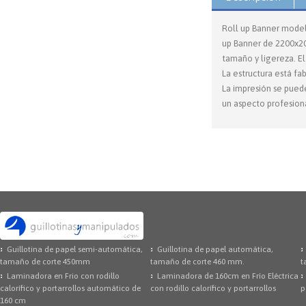
Roll up Banner modelo
up Banner de 2200x20
tamaño y ligereza. El
La estructura está fa
La impresión se puede
un aspecto profesiona
Guillotina de papel semi-automática,
Guillotina de papel automática,
tamaño de corte 450mm
tamaño de corte 460 mm.
t
Laminadora en Frio con rodillo
Laminadora de 160cm en Frío Eléctrica
calorífico y portarrollos automático de
con rodillo calorífico y portarrollos
p
160 cm