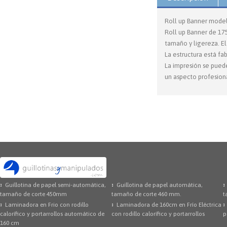
Roll up Banner modelo
Roll up Banner de 17
tamaño y ligereza. El
La estructura está fa
La impresión se puede
un aspecto profesiona
Guillotina de papel semi-automática,
Guillotina de papel automática,
tamaño de corte 450mm
tamaño de corte 460 mm.
t
Laminadora en Frio con rodillo
Laminadora de 160cm en Frío Eléctrica
calorífico y portarrollos automático de
con rodillo calorífico y portarrollos
p
160 cm