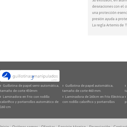
Su extrusión, en alum
desviaciones con el c
una protección esenci
presión ayuda a prote
La regla Artemis de T
Guillotina de papel semi-automática,
Guillotina de papel automática,
tamaño de corte 450mm
tamaño de corte 460 mm.
t
Laminadora en Frio con rodillo
Laminadora de 160cm en Frío Eléctrica
calorífico y portarrollos automático de
con rodillo calorífico y portarrollos
p
160 cm
Inicio
Quiénes somos
Ofertas
Servicio técnico
Financiación
Contac