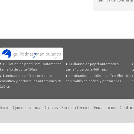
térmica de concha lis
Guillotina de papel semi-automática,
Guillotina de papel automática,
tamaño de corte 450mm
tamaño de corte 460 mm.
t
Laminadora en Frio con rodillo
Laminadora de 160cm en Frío Eléctrica
calorífico y portarrollos automático de
con rodillo calorífico y portarrollos
p
160 cm
Inicio
Quiénes somos
Ofertas
Servicio técnico
Financiación
Contac