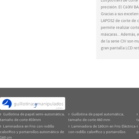
Los plotters de corte 
precisión. El C60IV BA
Gracias a sus excelen
LAPOS2 de corte de co
permite realizar cort
máscaras... Además, e
de la serie CIV son mu
gran pantalla LCD re
Guillotina de papel semi-automática,
Guillotina de papel automática,
tamaño de corte 450mm
tamaño de corte 460 mm.
t
Laminadora en Frio con rodillo
Laminadora de 160cm en Frío Eléctrica
calorífico y portarrollos automático de
con rodillo calorífico y portarrollos
p
160 cm