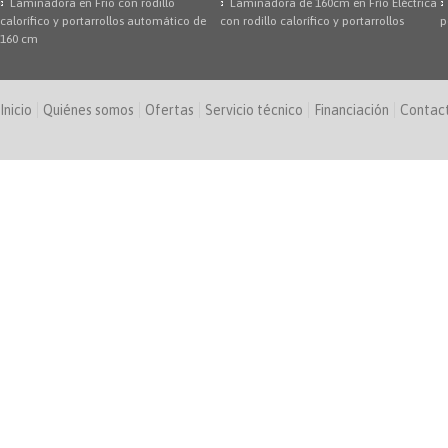
Laminadora en Frio con rodillo
Laminadora de 160cm en Frío Eléctrica
calorífico y portarrollos automático de
con rodillo calorífico y portarrollos
p
160 cm
Inicio
Quiénes somos
Ofertas
Servicio técnico
Financiación
Contac