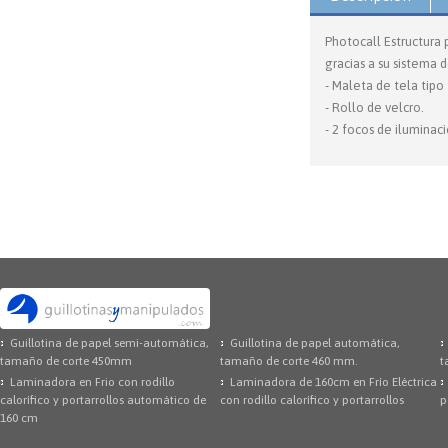
Photocall Estructura 
gracias a su sistema 
- Maleta de tela tipo 
- Rollo de velcro.
- 2 focos de iluminaci
Guillotina de papel semi-automática,
Guillotina de papel automática,
tamaño de corte 450mm
tamaño de corte 460 mm.
t
Laminadora en Frio con rodillo
Laminadora de 160cm en Frío Eléctrica
calorífico y portarrollos automático de
con rodillo calorífico y portarrollos
p
160 cm