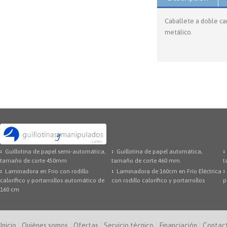
Caballete a doble ca
metálico.
Guillotina de papel semi-automática,
Guillotina de papel automática,
tamaño de corte 450mm
tamaño de corte 460 mm.
t
Laminadora en Frio con rodillo
Laminadora de 160cm en Frío Eléctrica
calorífico y portarrollos automático de
con rodillo calorífico y portarrollos
p
160 cm
Inicio
Quiénes somos
Ofertas
Servicio técnico
Financiación
Contac