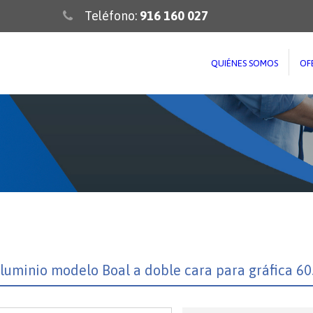
Teléfono:
916 160 027
QUIÉNES SOMOS
OF
luminio modelo Boal a doble cara para gráfica 6