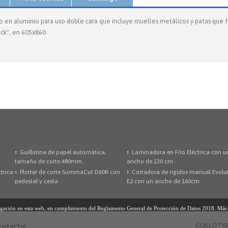
o en aluminio para uso doble cara que incluye muelles metálicos y patas que fa
ick", en 605x860
Guillotina de papel automática,
Laminadora en Frío Eléctrica con u
tamaño de corte 480mm.
ancho de 130 cm
trica
Plotter de corte SummaCut D60R con
Cortadora de rigidos manual Evolu
pedestal y cesta
E2 con un ancho de 160cm
avegación en esta web, en cumplimiento del Reglamento General de Protección de Datos 2018. Má
GUILLOTI
ontactar