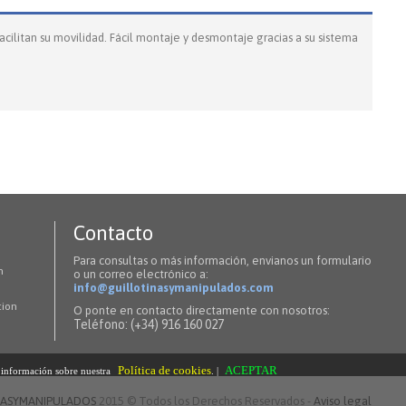
cilitan su movilidad. Fácil montaje y desmontaje gracias a su sistema
Contacto
Para consultas o más información, envianos un formulario
n
o un correo electrónico a:
info@guillotinasymanipulados.com
tion
O ponte en contacto directamente con nosotros:
Teléfono: (+34) 916 160 027
Política de cookies
ACEPTAR
s información sobre nuestra
. |
NASYMANIPULADOS
2015 © Todos los Derechos Reservados -
Aviso legal