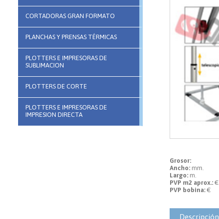
CORTADORAS GRAN FORMATO
PLANCHAS Y PRENSAS TÉRMICAS
PLOTTERS E IMPRESORAS DE
SUBLIMACION
PLOTTERS DE CORTE
PLOTTERS E IMPRESORAS DE
IMPRESION DIRECTA
Grosor:
Ancho:
mm.
Largo:
m.
PVP m2 aprox.:
€
PVP bobina:
€
Descripción