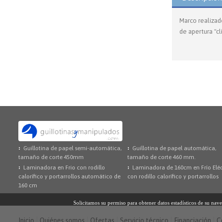
Marco realizad
de apertura "cl
Guillotina de papel semi-automática,
Guillotina de papel automática,
tamaño de corte 450mm
tamaño de corte 460 mm.
Laminadora en Frio con rodillo
Laminadora de 160cm en Frío Eléc
calorífico y portarrollos automático de
con rodillo calorífico y portarrollos
160 cm
Solicitamos su permiso para obtener datos estadísticos de su n
Inicio
Quiénes somos
Ofertas
Servicio técnico
Financiación
C