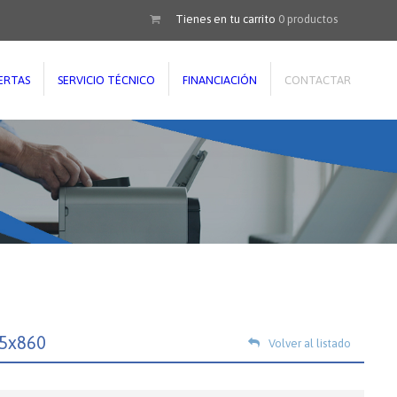
Tienes en tu carrito
0
productos
ERTAS
SERVICIO TÉCNICO
FINANCIACIÓN
CONTACTAR
05x860
Volver al listado