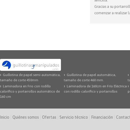
sencilla.
Gracias a su portarro
comenzar a realizar l
Guillotina de papel semi-automática,
Guillotina de papel automática,
tamaño de corte 450mm
tamaño de corte 460 mm.
t
Laminadora en Frio con rodillo
Laminadora de 160cm en Frío Eléctrica
calorífico y portarrollos automático de
con rodillo calorífico y portarrollos
p
160 cm
Inicio
Quiénes somos
Ofertas
Servicio técnico
Financiación
Contac