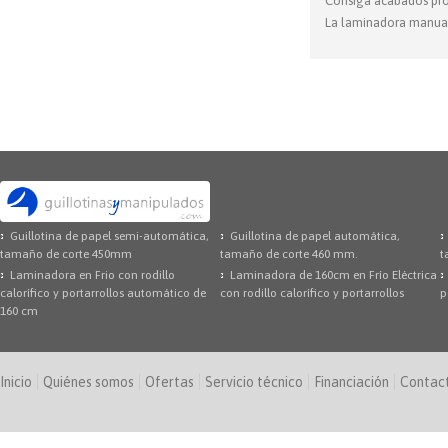
Consiga acabados prof
La laminadora manual 
Guillotina de papel semi-automática,
Guillotina de papel automática,
tamaño de corte 450mm
tamaño de corte 460 mm.
t
Laminadora en Frio con rodillo
Laminadora de 160cm en Frío Eléctrica
calorífico y portarrollos automático de
con rodillo calorífico y portarrollos
p
160 cm
Inicio
Quiénes somos
Ofertas
Servicio técnico
Financiación
Contac