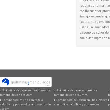
mejor relación calida
regular de forma man
rodillo superior, pro
trabajo se puede ajus
Roll Lam 160 cm, con 
usarla. La laminadora
dispone de conos de f
cualquier impresión a
Guillotina de papel semi-automática,
Guillotina de papel automática,
tamaño de corte 450mm
tamaño de corte 460 mm.
t
Laminadora en Frio con rodillo
Laminadora de 160cm en Frío Eléctrica
calorífico y portarrollos automático de
con rodillo calorífico y portarrollos
p
160 cm