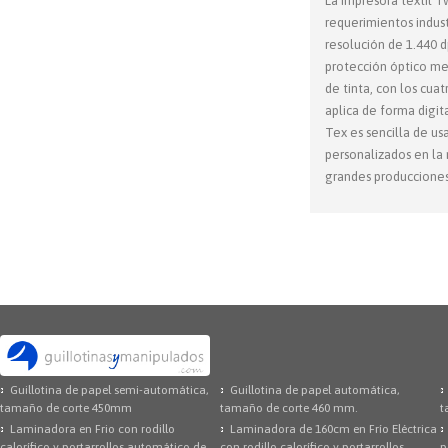
La impresora textil 
requerimientos indust
resolución de 1.440 d
protección óptico med
de tinta, con los cua
aplica de forma digit
Tex es sencilla de us
personalizados en la
grandes producciones 
Guillotina de papel semi-automática,
Guillotina de papel automática,
tamaño de corte 450mm
tamaño de corte 460 mm.
t
Laminadora en Frio con rodillo
Laminadora de 160cm en Frío Eléctrica
calorífico y portarrollos automático de
con rodillo calorífico y portarrollos
p