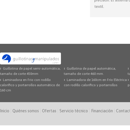
precisión. El sistema
textil.
Guillotina de papel semi-automática,
Guillotina de papel automática,
tamaño de corte 450mm
tamaño de corte 460 mm.
t
Laminadora en Frio con rodillo
Laminadora de 160cm en Frío Eléctrica
calorífico y portarrollos automático de
con rodillo calorífico y portarrollos
p
160 cm
Inicio
Quiénes somos
Ofertas
Servicio técnico
Financiación
Contac