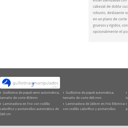
están barnizadas con 
cabezal de doble cuch
robusto, deslizante s
en un plano de corte 
gruesos y rígidos, co
opcionalmente el port
Guillotina de papel semi-automática,
Guillotina de papel automática,
tamaño de corte 450mm
tamaño de corte 460 mm.
t
Laminadora en Frio con rodillo
Laminadora de 160cm en Frío Eléctrica
calorífico y portarrollos automático de
con rodillo calorífico y portarrollos
p
160 cm