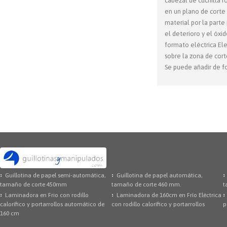
cabezal de cuchilla r
en un plano de corte 
material por la parte
el deterioro y el óxi
formato eléctrica Ele
sobre la zona de cort
Se puede añadir de fo
Guillotina de papel semi-automática,
Guillotina de papel automática,
tamaño de corte 450mm
tamaño de corte 460 mm.
t
Laminadora en Frio con rodillo
Laminadora de 160cm en Frío Eléctrica
calorífico y portarrollos automático de
con rodillo calorífico y portarrollos
p
160 cm