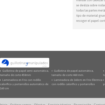
manual con cabezal de
se desliza sobre roda
todas las partes metál
tipo de material grue
recoger el papel cort
Guillotina de papel semi-automática,
Guillotina de papel automática,
tamaño de corte 450mm
tamaño de corte 460 mm.
t
Laminadora en Frio con rodillo
Laminadora de 160cm en Frío Eléctrica
calorífico y portarrollos automático de
con rodillo calorífico y portarrollos
p
160 cm
Inicio
Quiénes somos
Ofertas
Servicio técnico
Financiación
Contac