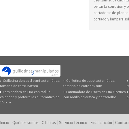
deslizante. La cuchil
evitar la corrosión y 
cortadoras de planos 
cortado y lámpara so
Guillotina de papel semi-automática,
Guillotina de papel automática,
tamaño de corte 450mm
tamaño de corte 460 mm.
t
Laminadora en Frio con rodillo
Laminadora de 160cm en Frío Eléctrica
calorífico y portarrollos automático de
con rodillo calorífico y portarrollos
p
160 cm
Inicio
Quiénes somos
Ofertas
Servicio técnico
Financiación
Contac